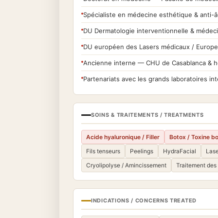
Spécialiste en médecine esthétique & anti-â
DU Dermatologie interventionnelle & médeci
DU européen des Lasers médicaux / Europea
Ancienne interne — CHU de Casablanca & hô
Partenariats avec les grands laboratoires i
SOINS & TRAITEMENTS / TREATMENTS
Acide hyaluronique / Filler
Botox / Toxine bo
Fils tenseurs
Peelings
HydraFacial
Lase
Cryolipolyse / Amincissement
Traitement des
INDICATIONS / CONCERNS TREATED