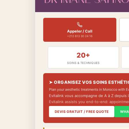
Appeler / Call
+212 613 30 24 16
20+
SOINS & TECHNIQUES
➤ ORGANISEZ VOS SOINS ESTHÉT
Plan your aesthetic treatments in Morocco with Ev
Evitalink vous accompagne de A à Z depuis la
Evitalink assists you end-to-end: appointme
DEVIS GRATUIT / FREE QUOTE
WHA