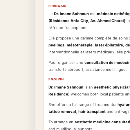
FRANÇAIS
Le
Dr. Imane Sahnoun
est
médecin esthétiq
(Résidence Anfa City, Av. Ahmed Charci)
, 
l'Afrique francophone.
Elle propose une gamme complète de soins 
peelings
,
mésothérapie
,
laser épilatoire
,
dé
interventionnelle et lasers médicaux, elle pri
Pour organiser une
consultation de médecin
transferts aéroport, assistance multilingue.
ENGLISH
Dr. Imane Sahnoun
is an
aesthetic physicia
Residence)
welcomes both local patients an
She offers a full range of treatments:
hyalur
tattoo removal
,
hair transplant
and anti-agin
To arrange an
aesthetic medicine consultat
and multilingual support.