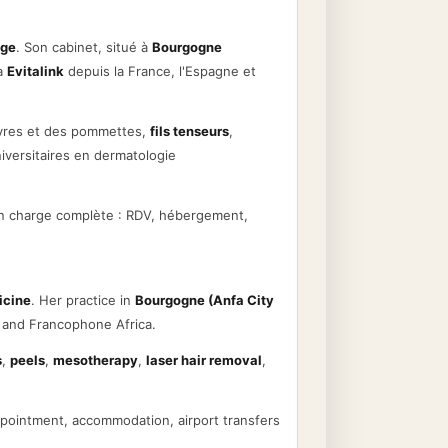
âge
. Son cabinet, situé à
Bourgogne
ia
Evitalink
depuis la France, l'Espagne et
èvres et des pommettes,
fils tenseurs
,
niversitaires en dermatologie
n charge complète : RDV, hébergement,
icine
. Her practice in
Bourgogne (Anfa City
 and Francophone Africa.
s
,
peels
,
mesotherapy
,
laser hair removal
,
ppointment, accommodation, airport transfers