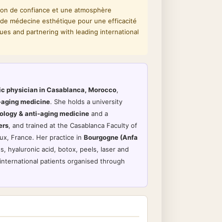
tion de confiance et une atmosphère
de médecine esthétique pour une efficacité
ues and partnering with leading international
ic physician in Casablanca, Morocco
,
i-aging medicine
. She holds a university
ology & anti-aging medicine
and a
ers
, and trained at the Casablanca Faculty of
ux, France. Her practice in
Bourgogne (Anfa
s, hyaluronic acid, botox, peels, laser and
 international patients organised through