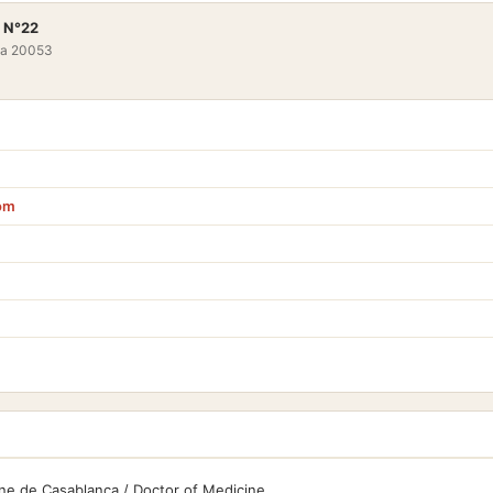
 N°22
ca 20053
om
e de Casablanca / Doctor of Medicine