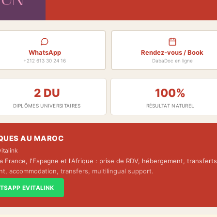
WhatsApp
Rendez-vous / Book
+212 613 30 24 16
DabaDoc en ligne
2 DU
100%
DIPLÔMES UNIVERSITAIRES
RÉSULTAT NATUREL
IQUES AU MAROC
italink
 France, l'Espagne et l'Afrique : prise de RDV, hébergement, transferts,
nt, accommodation, transfers, multilingual support.
TSAPP EVITALINK