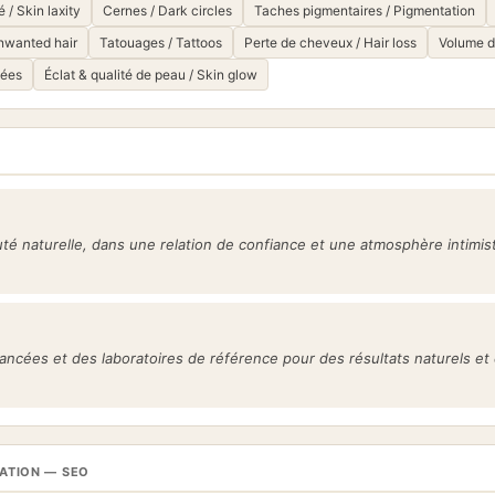
/ Skin laxity
Cernes / Dark circles
Taches pigmentaires / Pigmentation
Unwanted hair
Tatouages / Tattoos
Perte de cheveux / Hair loss
Volume de
sées
Éclat & qualité de peau / Skin glow
H
é naturelle, dans une relation de confiance et une atmosphère intimist
ncées et des laboratoires de référence pour des résultats naturels et 
TATION — SEO