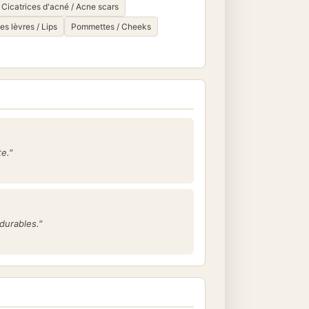
Cicatrices d'acné / Acne scars
s lèvres / Lips
Pommettes / Cheeks
e."
durables."