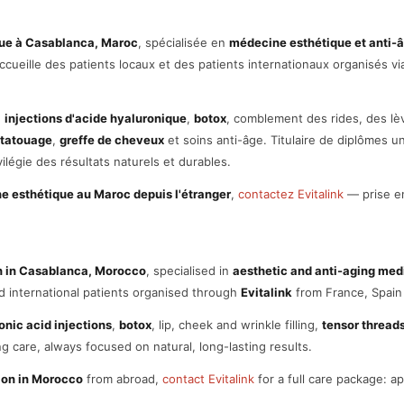
ue à Casablanca, Maroc
, spécialisée en
médecine esthétique et anti-
accueille des patients locaux et des patients internationaux organisés v
:
injections d'acide hyaluronique
,
botox
, comblement des rides, des l
tatouage
,
greffe de cheveux
et soins anti-âge. Titulaire de diplômes u
vilégie des résultats naturels et durables.
e esthétique au Maroc depuis l'étranger
,
contactez Evitalink
— prise e
n in Casablanca, Morocco
, specialised in
aesthetic and anti-aging med
d international patients organised through
Evitalink
from France, Spain
onic acid injections
,
botox
, lip, cheek and wrinkle filling,
tensor thread
g care, always focused on natural, long-lasting results.
ion in Morocco
from abroad,
contact Evitalink
for a full care package: a