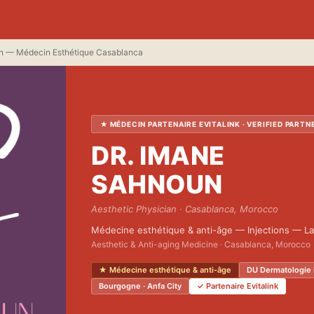
n — Médecin Esthétique Casablanca
★ MÉDECIN PARTENAIRE EVITALINK · VERIFIED PARTN
DR. IMANE
SAHNOUN
Aesthetic Physician · Casablanca, Morocco
Médecine esthétique & anti-âge — Injections — La
Aesthetic & Anti-aging Medicine · Casablanca, Morocco
★ Médecine esthétique & anti-âge
DU Dermatologie 
Bourgogne · Anfa City
✓ Partenaire Evitalink