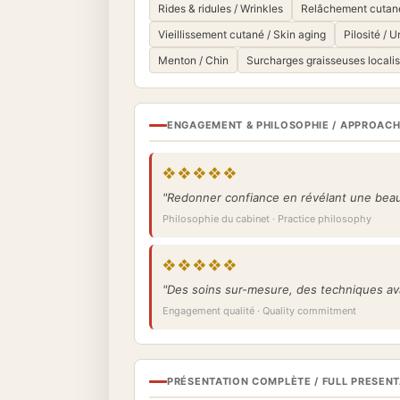
Rides & ridules / Wrinkles
Relâchement cutané 
Vieillissement cutané / Skin aging
Pilosité / 
Menton / Chin
Surcharges graisseuses locali
ENGAGEMENT & PHILOSOPHIE / APPROAC
❖❖❖❖❖
"Redonner confiance en révélant une beaut
Philosophie du cabinet · Practice philosophy
❖❖❖❖❖
"Des soins sur-mesure, des techniques ava
Engagement qualité · Quality commitment
PRÉSENTATION COMPLÈTE / FULL PRESEN