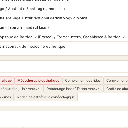
ge / Aesthetic & anti-aging medicine
ne anti-âge / Interventional dermatology diploma
n diploma in medical lasers
pitaux de Bordeaux (France) / Former intern, Casablanca & Bordeaux
nternationaux de médecine esthétique
tulique
Mésothérapie esthétique
Comblement des rides
Comblement d
r épilatoire / Hair removal
Détatouage laser / Tattoo removal
Greffe de che
 cernes
Médecine esthétique gynécologique