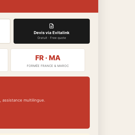
Devis via Evitalink
Gratuit · Free quote
FR · MA
FORMÉE FRANCE & MAROC
 assistance multilingue.