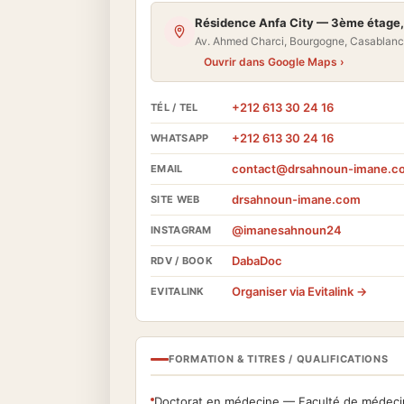
Résidence Anfa City — 3ème étage,
Av. Ahmed Charci, Bourgogne, Casablan
Ouvrir dans Google Maps ›
+212 613 30 24 16
TÉL / TEL
+212 613 30 24 16
WHATSAPP
contact@drsahnoun-imane.c
EMAIL
drsahnoun-imane.com
SITE WEB
@imanesahnoun24
INSTAGRAM
DabaDoc
RDV / BOOK
Organiser via Evitalink →
EVITALINK
FORMATION & TITRES / QUALIFICATIONS
Doctorat en médecine — Faculté de médecin