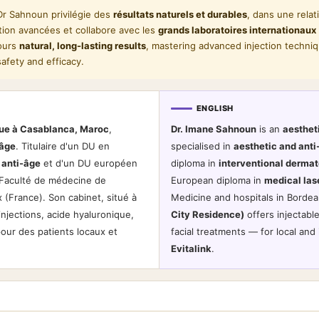
r Sahnoun privilégie des
résultats naturels et durables
, dans une rela
ection avancées et collabore avec les
grands laboratoires internationaux
vours
natural, long-lasting results
, mastering advanced injection techniq
safety and efficacy.
ENGLISH
ue à Casablanca, Maroc
,
Dr. Imane Sahnoun
is an
aesthet
-âge
. Titulaire d'un DU en
specialised in
aesthetic and ant
 anti-âge
et d'un DU européen
diploma in
interventional dermat
a Faculté de médecine de
European diploma in
medical las
 (France). Son cabinet, situé à
Medicine and hospitals in Bordea
injections, acide hyaluronique,
City Residence)
offers injectable
pour des patients locaux et
facial treatments — for local and
Evitalink
.