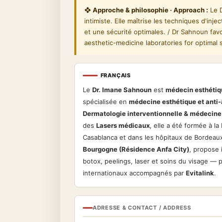
❖ Approche & philosophie · Approach :
Le D
intimiste. Elle maîtrise les techniques d'inj
et une sécurité optimales. / Dr Sahnoun fa
aesthetic-medicine laboratories for optimal 
FRANÇAIS
Le
Dr. Imane Sahnoun
est
médecin esthétiq
spécialisée en
médecine esthétique et anti
Dermatologie interventionnelle & médecine
des
Lasers médicaux
, elle a été formée à l
Casablanca et dans les hôpitaux de Bordeaux
Bourgogne (Résidence Anfa City)
, propose 
botox, peelings, laser et soins du visage — 
internationaux accompagnés par
Evitalink
.
ADRESSE & CONTACT / ADDRESS