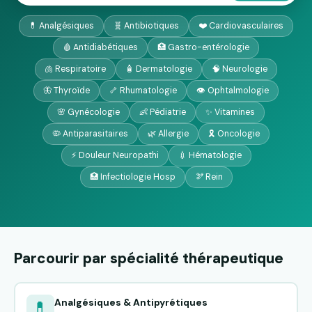
💊 Analgésiques
🧬 Antibiotiques
❤️ Cardiovasculaires
🩸 Antidiabétiques
🏥 Gastro-entérologie
🫁 Respiratoire
🧴 Dermatologie
🧠 Neurologie
🦋 Thyroïde
🦴 Rhumatologie
👁️ Ophtalmologie
🌸 Gynécologie
👶 Pédiatrie
✨ Vitamines
🦠 Antiparasitaires
🌿 Allergie
🎗️ Oncologie
⚡ Douleur Neuropathi
💉 Hématologie
🏥 Infectiologie Hosp
🫘 Rein
Parcourir par spécialité thérapeutique
Analgésiques & Antipyrétiques
💊