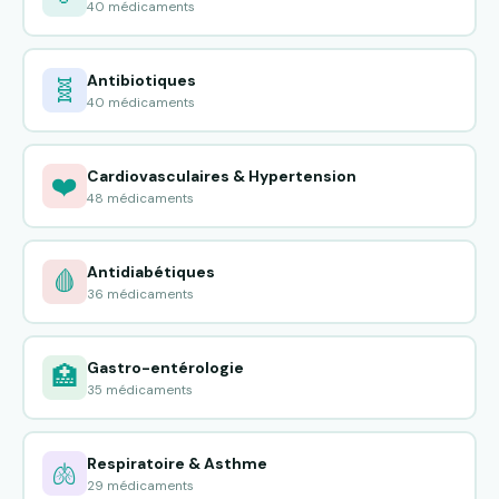
40 médicaments
Antibiotiques
🧬
40 médicaments
Cardiovasculaires & Hypertension
❤️
48 médicaments
Antidiabétiques
🩸
36 médicaments
Gastro-entérologie
🏥
35 médicaments
Respiratoire & Asthme
🫁
29 médicaments