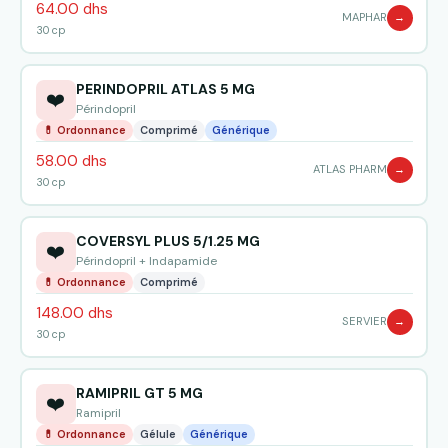
64.00 dhs
MAPHAR
→
30 cp
PERINDOPRIL ATLAS 5 MG
❤️
Périndopril
💊 Ordonnance
Comprimé
Générique
58.00 dhs
ATLAS PHARM
→
30 cp
COVERSYL PLUS 5/1.25 MG
❤️
Périndopril + Indapamide
💊 Ordonnance
Comprimé
148.00 dhs
SERVIER
→
30 cp
RAMIPRIL GT 5 MG
❤️
Ramipril
💊 Ordonnance
Gélule
Générique