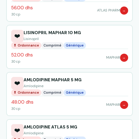
56.00 dhs
ATLAS PHARM
→
30 cp
LISINOPRIL MAPHAR 10 MG
❤️
Lisinopril
💊 Ordonnance
Comprimé
Générique
52.00 dhs
MAPHAR
→
30 cp
AMLODIPINE MAPHAR 5 MG
❤️
Amlodipine
💊 Ordonnance
Comprimé
Générique
48.00 dhs
MAPHAR
→
30 cp
AMLODIPINE ATLAS 5 MG
❤️
Amlodipine