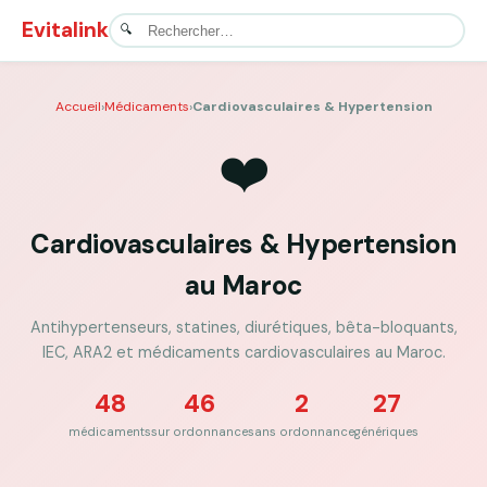
Evitalink
Accueil
›
Médicaments
›
Cardiovasculaires & Hypertension
❤️
Cardiovasculaires & Hypertension
au Maroc
Antihypertenseurs, statines, diurétiques, bêta-bloquants,
IEC, ARA2 et médicaments cardiovasculaires au Maroc.
48
46
2
27
médicaments
sur ordonnance
sans ordonnance
génériques