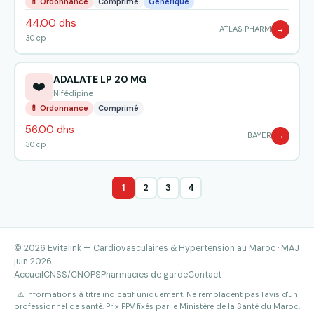
💊 Ordonnance
Comprimé
Générique
44.00 dhs
ATLAS PHARM
→
30 cp
ADALATE LP 20 MG
❤️
Nifédipine
💊 Ordonnance
Comprimé
56.00 dhs
BAYER
→
30 cp
1
2
3
4
© 2026 Evitalink — Cardiovasculaires & Hypertension au Maroc · MAJ
juin 2026
Accueil
CNSS/CNOPS
Pharmacies de garde
Contact
⚠️ Informations à titre indicatif uniquement. Ne remplacent pas l'avis d'un
professionnel de santé. Prix PPV fixés par le Ministère de la Santé du Maroc.