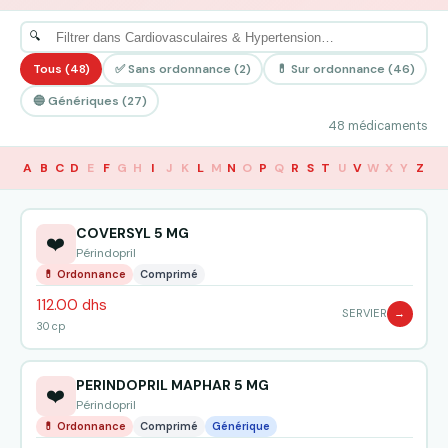
Tous (48)
✅ Sans ordonnance (2)
💊 Sur ordonnance (46)
🔵 Génériques (27)
48 médicaments
A
B
C
D
E
F
G
H
I
J
K
L
M
N
O
P
Q
R
S
T
U
V
W
X
Y
Z
COVERSYL 5 MG
❤️
Périndopril
💊 Ordonnance
Comprimé
112.00 dhs
SERVIER
→
30 cp
PERINDOPRIL MAPHAR 5 MG
❤️
Périndopril
💊 Ordonnance
Comprimé
Générique