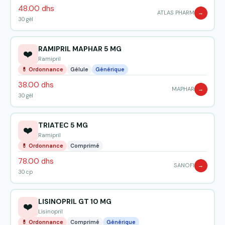
48.00 dhs
ATLAS PHARM
→
30 gél
RAMIPRIL MAPHAR 5 MG
❤️
Ramipril
💊 Ordonnance
Gélule
Générique
38.00 dhs
MAPHAR
→
30 gél
TRIATEC 5 MG
❤️
Ramipril
💊 Ordonnance
Comprimé
78.00 dhs
SANOFI
→
30 cp
LISINOPRIL GT 10 MG
❤️
Lisinopril
💊 Ordonnance
Comprimé
Générique