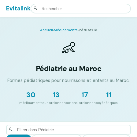
Evitalink
Accueil
›
Médicaments
›
Pédiatrie
👶
Pédiatrie au Maroc
Formes pédiatriques pour nourrissons et enfants au Maroc.
30
13
17
11
médicaments
sur ordonnance
sans ordonnance
génériques