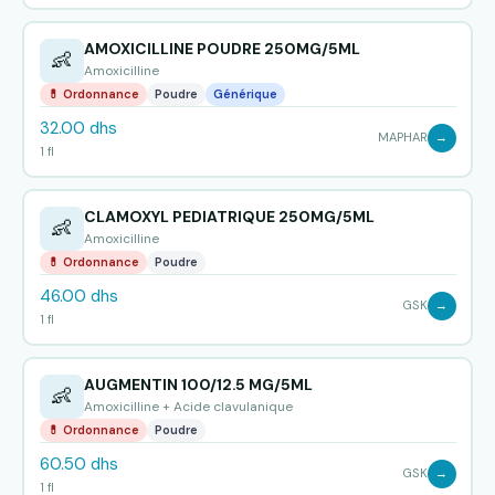
AMOXICILLINE POUDRE 250MG/5ML
👶
Amoxicilline
💊 Ordonnance
Poudre
Générique
32.00 dhs
MAPHAR
→
1 fl
CLAMOXYL PEDIATRIQUE 250MG/5ML
👶
Amoxicilline
💊 Ordonnance
Poudre
46.00 dhs
GSK
→
1 fl
AUGMENTIN 100/12.5 MG/5ML
👶
Amoxicilline + Acide clavulanique
💊 Ordonnance
Poudre
60.50 dhs
GSK
→
1 fl