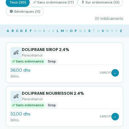
Tous (30)
✅ Sans ordonnance (17)
💊 Sur ordonnance (13)
🔵 Génériques (11)
30 médicaments
A
B
C
D
E
F
G
H
I
J
K
L
M
N
O
P
Q
R
S
T
U
V
W
X
Y
Z
DOLIPRANE SIROP 2.4%
👶
Paracétamol
✅ Sans ordonnance
Sirop
36.00 dhs
SANOFI
→
90mL
DOLIPRANE NOURRISSON 2.4%
👶
Paracétamol
✅ Sans ordonnance
Sirop
32.00 dhs
SANOFI
→
90mL