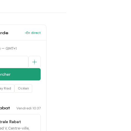
arde
En direct
û — GMT+1
rcher
ay Riad
Océan
abat
Vendredi 10:37
rale Rabat
V, Centre-ville,