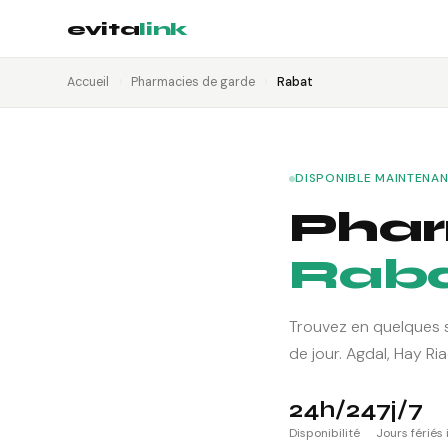
evita
link
Accueil
›
Pharmacies de garde
›
Rabat
DISPONIBLE MAINTENA
Phar
Rab
Trouvez en quelques 
de jour. Agdal, Hay R
24h/24
7j/7
Disponibilité
Jours fériés 