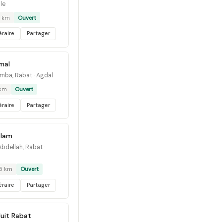
le
 km
Ouvert
éraire
Partager
mal
mba, Rabat · Agdal
 km
Ouvert
éraire
Partager
alam
bdellah, Rabat ·
.5 km
Ouvert
éraire
Partager
uit Rabat