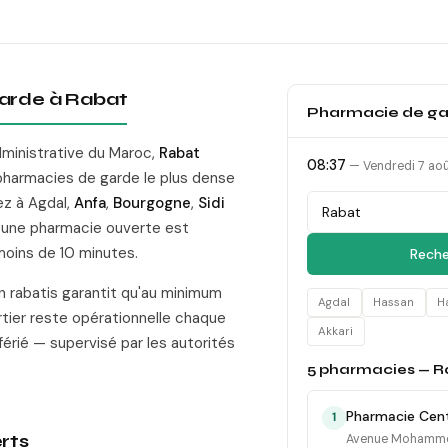
arde à Rabat
Pharmacie de g
dministrative du Maroc,
Rabat
08:37
—
Vendredi 7 ao
pharmacies de garde le plus dense
ez à
Agdal
,
Anfa
,
Bourgogne
,
Sidi
, une pharmacie ouverte est
moins de 10 minutes.
Reche
 rabatis garantit qu'au minimum
Agdal
Hassan
H
tier reste opérationnelle chaque
Akkari
férié — supervisé par les autorités
5 pharmacies — R
Pharmacie Cent
1
rts
Avenue Mohammed 