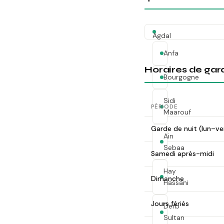
Agdal
Anfa
Horaires de gar
Bourgogne
Sidi
PÉRIODE
Maarouf
Garde de nuit (lun–ve
Ain
Sebaa
Samedi après-midi
Hay
Dimanche
Hassani
Jours fériés
Derb
Sultan