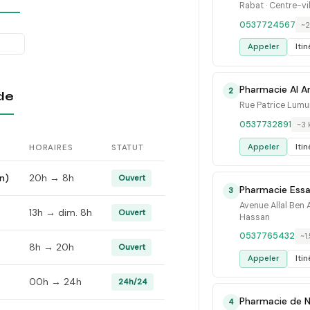
Rabat · Centre-vil
0537724567
~2
Appeler
Itin
Pharmacie Al A
2
de
Rue Patrice Lumu
0537732891
~3
Appeler
Itin
HORAIRES
STATUT
n)
20h → 8h
Ouvert
Pharmacie Ess
3
Avenue Allal Ben A
13h → dim. 8h
Ouvert
Hassan
0537765432
~1
8h → 20h
Ouvert
Appeler
Itin
00h → 24h
24h/24
Pharmacie de N
4