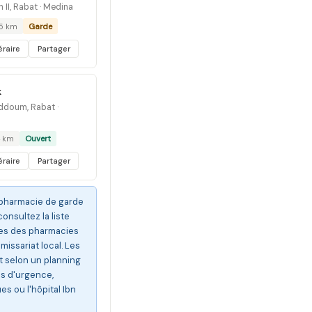
II, Rabat · Medina
.5 km
Garde
éraire
Partager
k
ddoum, Rabat ·
4 km
Ouvert
éraire
Partager
 pharmacie de garde
consultez la liste
rtes des pharmacies
issariat local. Les
 selon un planning
s d'urgence,
ues ou l'hôpital Ibn