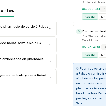
Boulevard Hassan 
0537801234
~2
uentes
Appeler
Itin
e pharmacie de garde à Rabat
Pharmacie Tari
5
Rue Ghazza, Taka
Takaddoum
rde Rabat sont-elles plus
0537564890
~
Appeler
Itin
s ordonnance en pharmacie
💡 Pour trouver une
à Rabat le vendredi, 
rgence médicale grave à Rabat
affichée sur les po
ou contactez le comm
pharmacies tournent
hebdomadaire. En ca
privilégiez les cliniq
Sina.