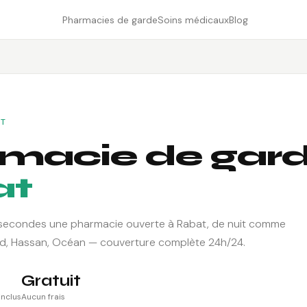
Pharmacies de garde
Soins médicaux
Blog
NT
macie de gar
at
secondes une pharmacie ouverte à Rabat, de nuit comme
iad, Hassan, Océan — couverture complète 24h/24.
Gratuit
inclus
Aucun frais