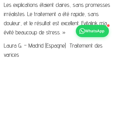
Les explications étaient claires, sans promesses
irréalistes. Le traitement a été rapide, sans
douleur, et le résultat est excellent. Evitalink m’a
évité beaucoup de stress. »
WhatsApp
Laura G. – Madrid (Espagne)
Traitement des
varices
« J’ai choisi Evitalink pour un bilan de santé
complet. J’ai apprécié le professionnalisme et la
discrétion. Tout est bien coordonné, on ne perd
pas de temps. C’est un vrai service premium. »
Aïcha R. – Rabat (Maroc)
Check-up médical
complet