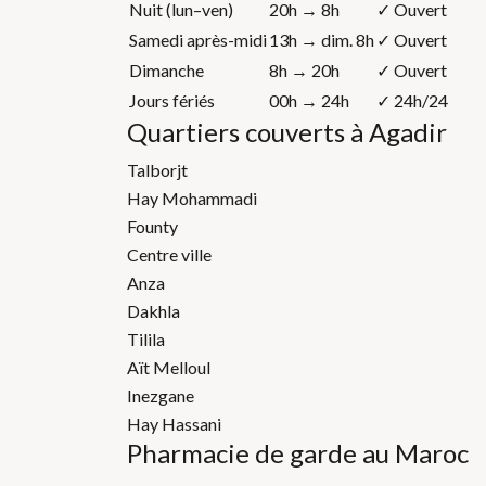
Nuit (lun–ven)
20h → 8h
✓ Ouvert
Samedi après-midi
13h → dim. 8h
✓ Ouvert
Dimanche
8h → 20h
✓ Ouvert
Jours fériés
00h → 24h
✓ 24h/24
Quartiers couverts à Agadir
Talborjt
Hay Mohammadi
Founty
Centre ville
Anza
Dakhla
Tilila
Aït Melloul
Inezgane
Hay Hassani
Pharmacie de garde au Maroc