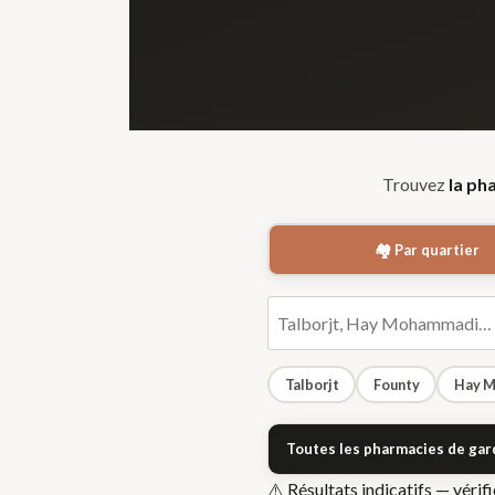
Trouvez
la ph
🏘️ Par quartier
Talborjt
Founty
Hay 
Toutes les pharmacies de gar
⚠️ Résultats indicatifs — véri