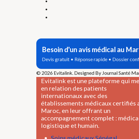
Besoin d'un avis médical au Mar
Devis gratuit • Réponse rapide • Dossier conf
© 2026 Evitalink. Designed By Journal Santé M
Evitalink est une plateforme qui m
en relation des patients
internationaux avec des
établissements médicaux certifiés 
Maroc, en leur offrant un
accompagnement complet : médical
logistique et humain.
Soins médicaux Sénégal