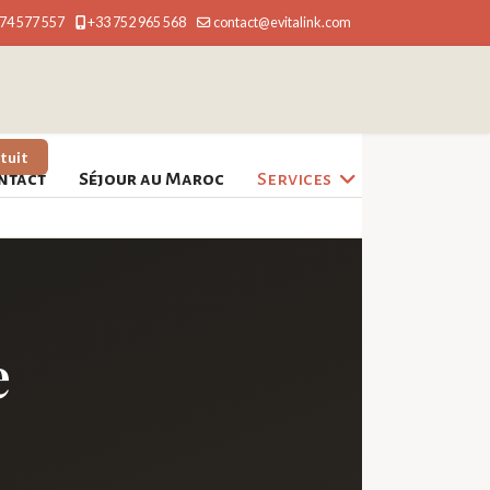
74 577 557
+33 752 965 568
contact@evitalink.com
tuit
ntact
Séjour au Maroc
Services
e