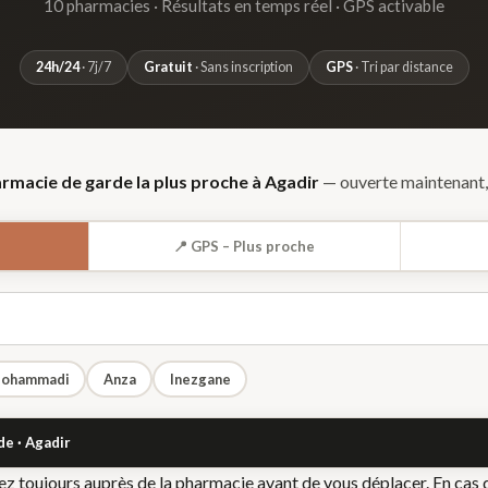
10 pharmacies · Résultats en temps réel · GPS activable
24h/24
· 7j/7
Gratuit
· Sans inscription
GPS
· Tri par distance
armacie de garde la plus proche à Agadir
— ouverte maintenant,
📍 GPS – Plus proche
Mohammadi
Anza
Inezgane
de ·
Agadir
fiez toujours auprès de la pharmacie avant de vous déplacer. En cas 