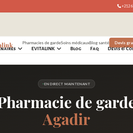
+212 6
Pharmacies de garde
Soins médicaux
Blog santé
Devis gra
alink
enaires
EVITALINK
Blog
Faq
Devis & Co
EN DIRECT MAINTENANT
Pharmacie de gard
Agadir