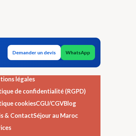
Demander un devis
WhatsApp
ions légales
tique de confidentialité (RGPD)
tique cookies
CGU/CGV
Blog
is & Contact
Séjour au Maroc
ices