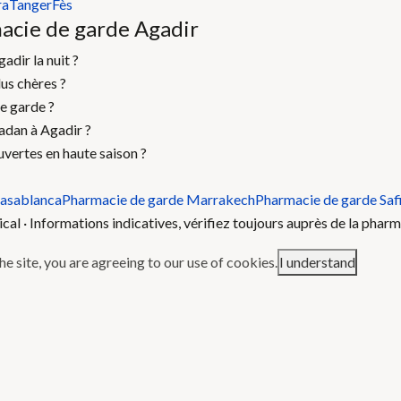
ra
Tanger
Fès
acie de garde Agadir
dir la nuit ?
us chères ?
e garde ?
adan à Agadir ?
uvertes en haute saison ?
Casablanca
Pharmacie de garde Marrakech
Pharmacie de garde Saf
l · Informations indicatives, vérifiez toujours auprès de la pharm
e site, you are agreeing to our use of cookies.
I understand