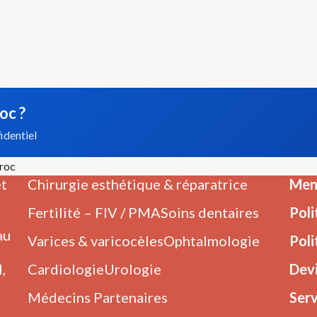
oc ?
identiel
aroc
et
Chirurgie esthétique & réparatrice
Ment
Fertilité – FIV / PMA
Soins dentaires
Poli
au
Varices & varicocèles
Ophtalmologie
Poli
,
Cardiologie
Urologie
Dev
Médecins Partenaires
Serv