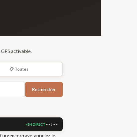
 GPS activable.
📋 Toutes
Rechercher
--:--
EN DIRECT
d'urgence grave, appelez le