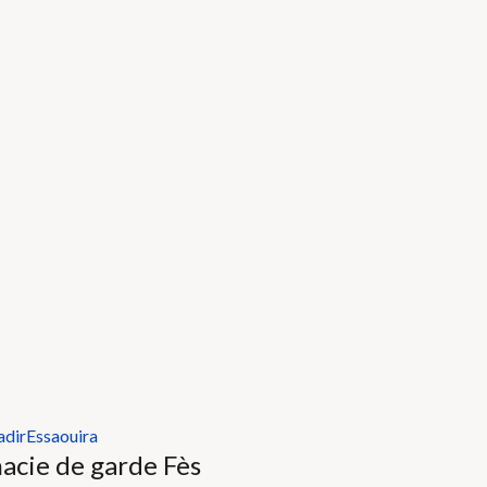
adir
Essaouira
acie de garde Fès