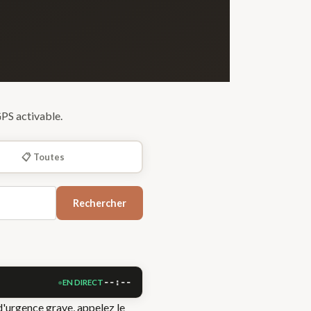
PS activable.
📋 Toutes
Rechercher
--:--
EN DIRECT
d'urgence grave, appelez le