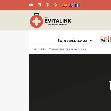
Sélectionnez votre langue
Evit
Soins médicaux
Part
Accueil
›
Pharmacies de garde
›
Fès