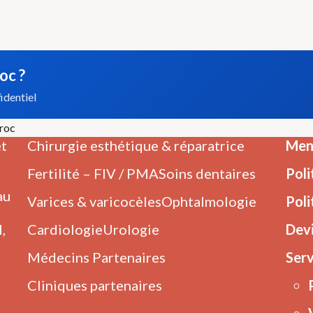
oc ?
identiel
aroc
et
Chirurgie esthétique & réparatrice
Ment
Fertilité – FIV / PMA
Soins dentaires
Poli
au
Varices & varicocèles
Ophtalmologie
Poli
,
Cardiologie
Urologie
Dev
Médecins Partenaires
Serv
Cliniques partenaires