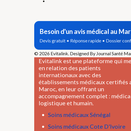
Besoin d'un avis médical au Mar
Devis gratuit • Réponse rapide • Dossier conf
© 2026 Evitalink. Designed By Journal Santé M
Evitalink est une plateforme qui m
en relation des patients
internationaux avec des
établissements médicaux certifiés 
Maroc, en leur offrant un
accompagnement complet : médical
logistique et humain.
Soins médicaux Sénégal
Soins médicaux Cote D'Ivoire