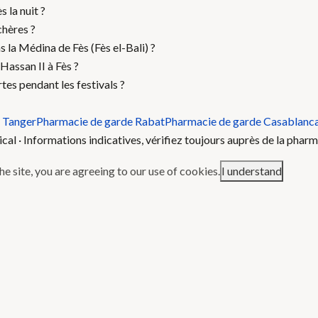
 la nuit ?
chères ?
la Médina de Fès (Fès el-Bali) ?
Hassan II à Fès ?
tes pendant les festivals ?
 Tanger
Pharmacie de garde Rabat
Pharmacie de garde Casablanc
l · Informations indicatives, vérifiez toujours auprès de la pharm
e site, you are agreeing to our use of cookies.
I understand