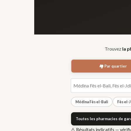
Trouvez
la p
🏘️ Par quartier
Médina Fès el-Bali
Fès el-
Toutes les pharmacies de gar
⚠️ Résultats indicatifs — véri