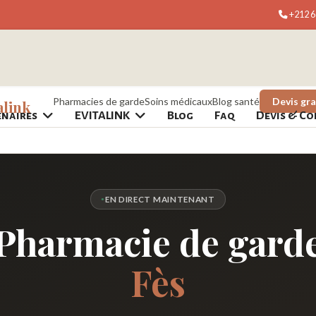
+212 6
Pharmacies de garde
Soins médicaux
Blog santé
Devis gra
alink
enaires
EVITALINK
Blog
Faq
Devis & Co
EN DIRECT MAINTENANT
Pharmacie de gard
Fès