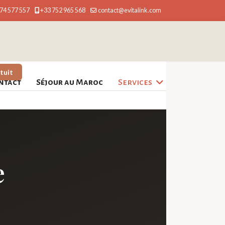
74 577 557
+33 752 965 568
contact@evitalink.com
tuit
ntact
Séjour au Maroc
Services
e