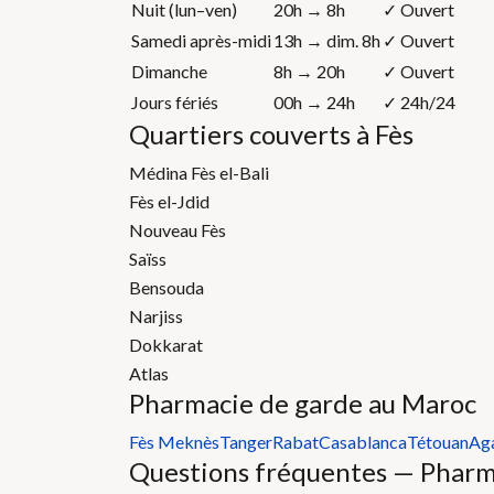
Nuit (lun–ven)
20h → 8h
✓ Ouvert
Samedi après-midi
13h → dim. 8h
✓ Ouvert
Dimanche
8h → 20h
✓ Ouvert
Jours fériés
00h → 24h
✓ 24h/24
Quartiers couverts à Fès
Médina Fès el-Bali
Fès el-Jdid
Nouveau Fès
Saïss
Bensouda
Narjiss
Dokkarat
Atlas
Pharmacie de garde au Maroc
Fès
Meknès
Tanger
Rabat
Casablanca
Tétouan
Ag
Questions fréquentes — Pharm