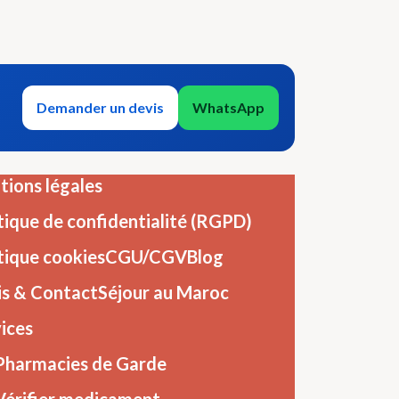
Demander un devis
WhatsApp
ions légales
tique de confidentialité (RGPD)
tique cookies
CGU/CGV
Blog
is & Contact
Séjour au Maroc
ices
Pharmacies de Garde