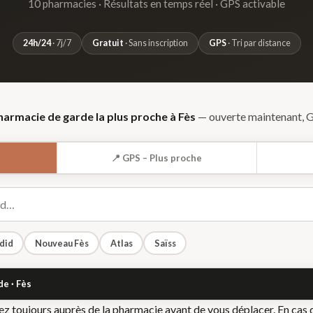
10 pharmacies · Résultats en temps réel · GPS activable
24h/24
· 7j/7
Gratuit
· Sans inscription
GPS
· Tri par distance
harmacie de garde la plus proche à Fès
— ouverte maintenant, G
📍 GPS – Plus proche
Jdid
Nouveau Fès
Atlas
Saïss
de ·
Fès
fiez toujours auprès de la pharmacie avant de vous déplacer. En cas 