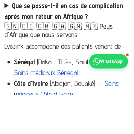
Que se passe-t-il en cas de complication
après mon retour en Afrique ?
🇸🇳 🇨🇮 🇨🇲 🇬🇦 🇬🇳 🇲🇷 Pays
d'Afrique que nous servons
Evitalink accompagne des patients venant de :
Sénégal
(Dakar, Thiès, Saint-Louis) —
WhatsApp
Soins médicaux Sénégal
Côte d'Ivoire
(Abidjan, Bouaké) —
Soins
médicaux Côte d'Ivoire
Cameroun
(Douala, Yaoundé) —
Soins
médicaux Cameroun
Gabon
(Libreville, Port-Gentil) —
Soins