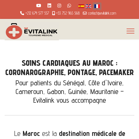
Sélectionnez votre langue
+212 674 577 557
+33 752 965 568
contact@evitalink.com
Cardiologie au Maroc pour patients africains | Evitalink
SOINS CARDIAQUES AU MAROC :
CORONAROGRAPHIE, PONTAGE, PACEMAKER
Pour patients du Sénégal, Côte d'Ivoire,
Cameroun, Gabon, Guinée, Mauritanie –
Evitalink vous accompagne
Le
Maroc
est la
destination médicale de