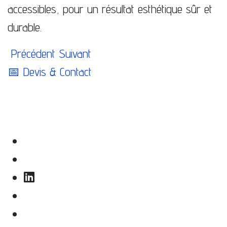
accessibles, pour un résultat esthétique sûr et
durable.
Article précédent : Varices et Varicocèle : Pourqu
Article suivant : Cliniques d’ophtalmol
Précédent
Suivant
📅
Devis & Contact