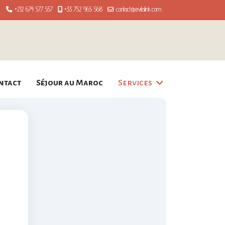
+212 674 577 557
+33 752 965 568
contact@evitalink.com
ntact
Séjour au Maroc
Services