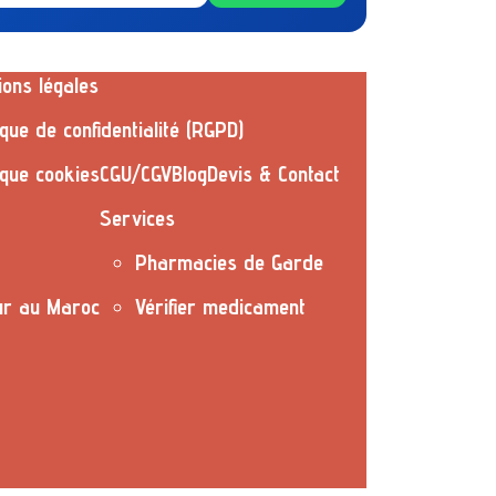
ions légales
ique de confidentialité (RGPD)
ique cookies
CGU/CGV
Blog
Devis & Contact
Services
Pharmacies de Garde
ur au Maroc
Vérifier medicament