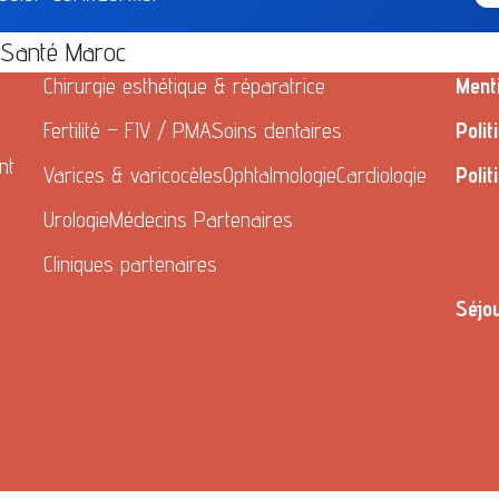
l Santé Maroc
Chirurgie esthétique & réparatrice
Ment
Fertilité – FIV / PMA
Soins dentaires
Polit
nt
Varices & varicocèles
Ophtalmologie
Cardiologie
Polit
Urologie
Médecins Partenaires
Cliniques partenaires
Séjo