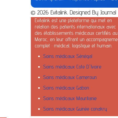
© 2026 Evitalink. Designed By Journa
Evitalink est une plateforme qui met en
relation des patients internationaux avec
des établissements médicaux certifiés au
Maroc, en leur offrant un accompagneme
complet : médical, logistique et humain.
Soins médicaux Sénégal
Soins médicaux Cote D'Ivoire
Soins médicaux Cameroun
Soins médicaux Gabon
Soins médicaux Mauritanie
Soins médicaux Guinée conakry